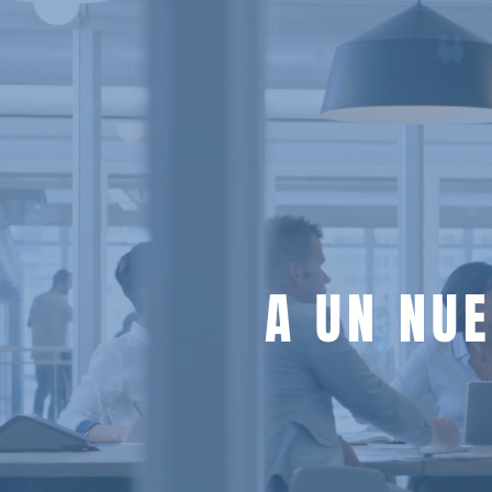
A UN NU
Number of jobs found:
6