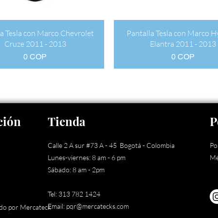
Vista rápida
Vista rápida
la Tesla con Marco Chevrolet
Pantalla Tesla con Marco 
Cruze 2011 - 2013
Elantra 2011 - 2013
Precio
Precio
0 COP
0 COP
ción
Tienda
P
Calle 2 A sur
#73 A - 45
Bogotá - Colombia
Pol
Lunes-viernes: 8 am - 6 pm
Mé
Sábado: 8 am - 2pm
Tel: 313 782 1424
Email:
pqr@mercatecks.com
do por Mercateck