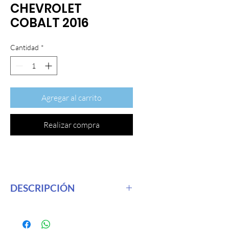
CHEVROLET
COBALT 2016
Cantidad
*
Agregar al carrito
Realizar compra
DESCRIPCIÓN
Fascia Color: Negro Material: plástico
ABS Tamaño de instalación: 9 pulgadas
Buena calidad.