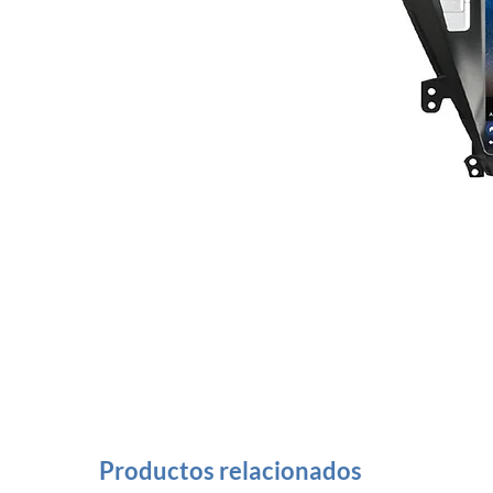
Productos relacionados