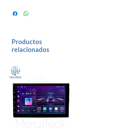
Tamaño Pantalla: 9 Pulgadas Sistema
Operativo: Android Carplay: Sí GPS:
Integrado RADIO: FM/AM Ventilador:
No
Productos
relacionados