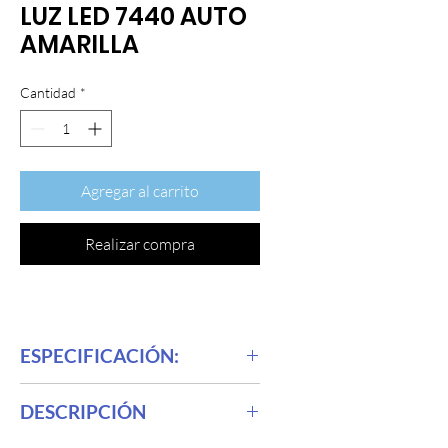
LUZ LED 7440 AUTO
AMARILLA
Cantidad
*
Agregar al carrito
Realizar compra
ESPECIFICACIÓN:
T20 7440 = 2 cables (señal de giro/luz
DESCRIPCIÓN
de marcha atrás)
T20 7443 = 4 cables (Lámpara de freno)