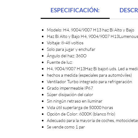
ESPECIFICACIÓN:
DESCR
Modelo: H4, 9004/9007 H13 haz Bi Alto y Bajo
Haz Bi Alto y Bajo H4, 9004/9007 H13Lumenous:
Voltaje: 8-48 voltios
Solo para jugar y enchufar
Ángulo del haz: 360O
Fuente de luz:
H4, 9004/9007 H13Haz Bi bajo6 uds. Led a medida
hechos a medida (especiales para automóviles)
Ventilador Turbo integrado para refrigeración
Grado impermeable IP67
Súper disipación del calor
Sin ningún retraso en iluminar
Vida útil superlarga de 50000 horas
Opción de Color: 6000K (blanco frío)
Adecuado para la mayoría de coches, motocicletas,
Se vende como 1 par