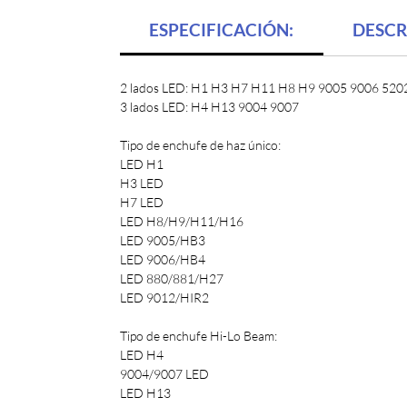
ESPECIFICACIÓN:
DESCR
2 lados LED: H1 H3 H7 H11 H8 H9 9005 9006 520
3 lados LED: H4 H13 9004 9007
Tipo de enchufe de haz único:
LED H1
H3 LED
H7 LED
LED H8/H9/H11/H16
LED 9005/HB3
LED 9006/HB4
LED 880/881/H27
LED 9012/HIR2
Tipo de enchufe Hi-Lo Beam:
LED H4
9004/9007 LED
LED H13