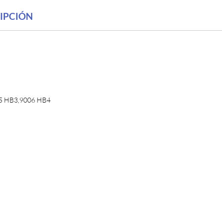
IPCIÓN
5 HB3,9006 HB4