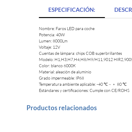
ESPECIFICACIÓN:
DESCR
Nombre: Faros LED para coche
Potencia: 40W
Lumen: 8000Lm
Voltaje: 12V
Cuentas de lámpara: chips COB superbrillantes
Modelo: H1,H3,H7,H4,H8/H9/H11,9012 HIR2,900
Color: blanco 6000K
Material: aleación de aluminio
Grado impermeable: IP68
Temperatura ambiente aplicable: -40 ℃ ~ ﹢ 80 ℃
Estándares y certificaciones: Cumple con CE/ROHS
Productos relacionados