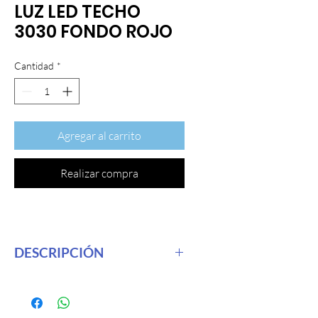
LUZ LED TECHO
3030 FONDO ROJO
Cantidad
*
Agregar al carrito
Realizar compra
DESCRIPCIÓN
Lúmenes: 600 lúmenes Tipo: Bombilla
Montaje universal: sí Ubicación En El
Vehículo: Frontal, Derecho, Izquierdo